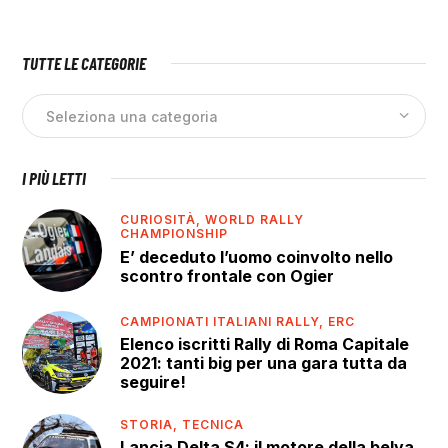
TUTTE LE CATEGORIE
I PIÙ LETTI
CURIOSITÀ,
WORLD RALLY
CHAMPIONSHIP
E’ deceduto l’uomo coinvolto nello
scontro frontale con Ogier
CAMPIONATI ITALIANI RALLY,
ERC
Elenco iscritti Rally di Roma Capitale
2021: tanti big per una gara tutta da
seguire!
STORIA,
TECNICA
Lancia Delta S4: il motore della belva