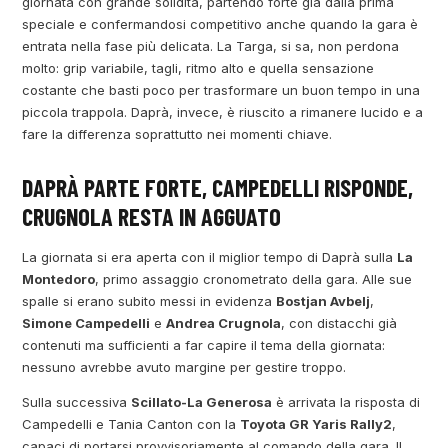
giornata con grande solidità, partendo forte già dalla prima
speciale e confermandosi competitivo anche quando la gara è
entrata nella fase più delicata. La Targa, si sa, non perdona
molto: grip variabile, tagli, ritmo alto e quella sensazione
costante che basti poco per trasformare un buon tempo in una
piccola trappola. Daprà, invece, è riuscito a rimanere lucido e a
fare la differenza soprattutto nei momenti chiave.
DAPRÀ PARTE FORTE, CAMPEDELLI RISPONDE,
CRUGNOLA RESTA IN AGGUATO
La giornata si era aperta con il miglior tempo di Daprà sulla
La
Montedoro
, primo assaggio cronometrato della gara. Alle sue
spalle si erano subito messi in evidenza
Bostjan Avbelj
,
Simone Campedelli
e
Andrea Crugnola
, con distacchi già
contenuti ma sufficienti a far capire il tema della giornata:
nessuno avrebbe avuto margine per gestire troppo.
Sulla successiva
Scillato-La Generosa
è arrivata la risposta di
Campedelli e Tania Canton con la
Toyota GR Yaris Rally2
,
capaci di portarsi provvisoriamente al comando della gara. Il