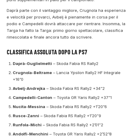
Daprà parte con il vantaggio migliore, Crugnola ha esperienza
e velocità per provarci, Avbelj è pienamente in corsa per il
podio e Campedelli dovrà attaccare per rientrare. Insomma, la
Targa ha fatto la Targa: primo giorno spettacolare, classifica
rimescolata e finale ancora tutto da scrivere.
CLASSIFICA ASSOLUTA DOPO LA PS7
Daprà-Guglielmetti
– Skoda Fabia RS Rally2
Crugnola-Beltrame
– Lancia Ypsilon Rally2 HF Integrale
+16”0
Avbelj-Andrejka
– Skoda Fabia RS Rally2 +34”2
Campedelli-Canton
– Toyota GR Yaris Rally2 +37”1
Nucita-Messina
– Skoda Fabia RS Rally2 +1’20”6
Rusce-Zanni
– Skoda Fabia RS Rally2 +1’20”9
Runfola-Michi
– Skoda Fabia RS Rally2 +2’01”2
Andolfi-Menchini
– Toyota GR Yaris Rally2 +2’52”8