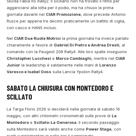
Skoda Fabia RS Rally2. Il siciliano non ha trovato il ritmo per
agganciarsi alla lotta per il podio, ma ha chiuso la prima
giornata davanti nel
CIAR Promozione
, dove precede Antonio
Rusce per appena tre decimi: praticamente un battito di ciglia,
con casco e HANS inclusi.
Nel
CIAR Due Ruote Motrici
la prima giornata ha invece parlato
chiaramente a favore di
Gabriel Di Pietro e Andrea Dresti
, al
comando con la Peugeot 208 Rally4. Alle loro spalle inseguono
Christopher Lucchesi
e
Marco Cambiaghi
, mentre nel
CIAR
Junior
la leadership è saldamente nelle mani di
Lorenzo
Varesco e Isabel Goss
sulla Lancia Ypsilon Rally4.
SABATO LA CHIUSURA CON MONTEDORO E
SCILLATO
La Targa Florio 2026 si deciderà nella giornata di sabato 16
maggio, con altri chilometri cronometrati sulle prove di
La
Montedoro
e
Scillato-La Generosa
. Il secondo passaggio
sulla Montedoro sarà valido anche come
Power Stage
, con
punti supplementari in palio per il campionato.