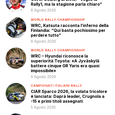
Rally1, ma la stagione parla chiaro”
8 Agosto 2026
WORLD RALLY CHAMPIONSHIP
WRC, Katsuta racconta l’inferno della
Finlandia: “Qui basta pochissimo per
perdere tutto”
8 Agosto 2026
WORLD RALLY CHAMPIONSHIP
WRC – Hyundai riconosce la
superiorità Toyota: «A Jyväskylä
battere cinque GR Yaris era quasi
impossibile»
6 Agosto 2026
CAMPIONATI ITALIANI RALLY
CIAR Sparco 2026, la volata tricolore
è lanciata: Daprà leader, Crugnola a
-15 e primi titoli assegnati
5 Agosto 2026