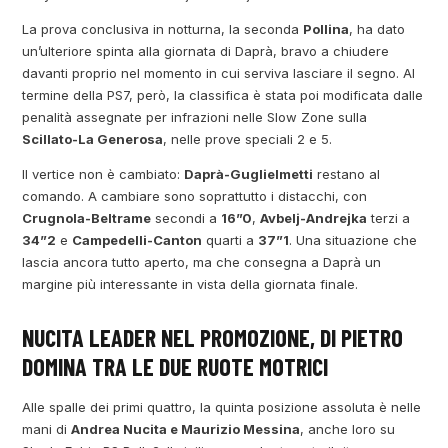
La prova conclusiva in notturna, la seconda
Pollina
, ha dato
un’ulteriore spinta alla giornata di Daprà, bravo a chiudere
davanti proprio nel momento in cui serviva lasciare il segno. Al
termine della PS7, però, la classifica è stata poi modificata dalle
penalità assegnate per infrazioni nelle Slow Zone sulla
Scillato-La Generosa
, nelle prove speciali 2 e 5.
Il vertice non è cambiato:
Daprà-Guglielmetti
restano al
comando. A cambiare sono soprattutto i distacchi, con
Crugnola-Beltrame
secondi a
16”0
,
Avbelj-Andrejka
terzi a
34”2
e
Campedelli-Canton
quarti a
37”1
. Una situazione che
lascia ancora tutto aperto, ma che consegna a Daprà un
margine più interessante in vista della giornata finale.
NUCITA LEADER NEL PROMOZIONE, DI PIETRO
DOMINA TRA LE DUE RUOTE MOTRICI
Alle spalle dei primi quattro, la quinta posizione assoluta è nelle
mani di
Andrea Nucita e Maurizio Messina
, anche loro su