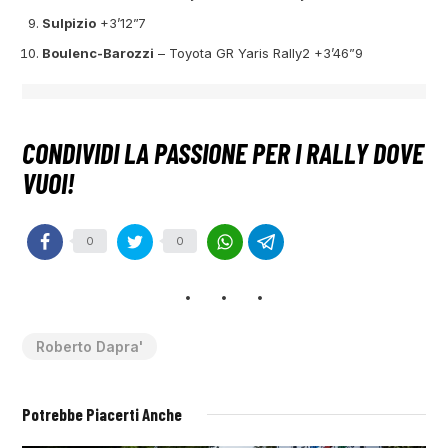
Sulpizio
+3’12”7
Boulenc-Barozzi
– Toyota GR Yaris Rally2 +3’46”9
0
0
Roberto Dapra'
Potrebbe Piacerti Anche