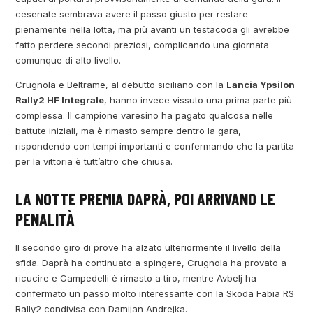
cesenate sembrava avere il passo giusto per restare
pienamente nella lotta, ma più avanti un testacoda gli avrebbe
fatto perdere secondi preziosi, complicando una giornata
comunque di alto livello.
Crugnola e Beltrame, al debutto siciliano con la
Lancia Ypsilon
Rally2 HF Integrale
, hanno invece vissuto una prima parte più
complessa. Il campione varesino ha pagato qualcosa nelle
battute iniziali, ma è rimasto sempre dentro la gara,
rispondendo con tempi importanti e confermando che la partita
per la vittoria è tutt’altro che chiusa.
LA NOTTE PREMIA DAPRÀ, POI ARRIVANO LE
PENALITÀ
Il secondo giro di prove ha alzato ulteriormente il livello della
sfida. Daprà ha continuato a spingere, Crugnola ha provato a
ricucire e Campedelli è rimasto a tiro, mentre Avbelj ha
confermato un passo molto interessante con la Skoda Fabia RS
Rally2 condivisa con Damijan Andrejka.