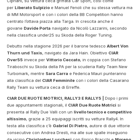
Cipriani, su vettura ceca griffata Car Sport, così come
per
Liberato Sulpizio
e Manuel Fenoli che su stessa vettura ma
di MM Motorsport e con i colori della BB Competition hanno
centrato l’ottava piazza alla Targa. In crescita anche il
giovane
Davide Porta
navigato da Nicolò Lazzarini, secondo
nella classifica under25 su Skoda della Roger Tuning.
Debutto nella stagione 2026 per il barone tedesco
Albert Von
Thurn und Taxis
, navigato da Jara Hain. Obiettivo
CIAR
Over55
invece per
Vittorio Ceccato
, in coppia con Stefano
Tiraboschi su Skoda della PA per la scuderia Rally Team New
Turbomark, mentre
Sara Carra
e Federica Mauri punteranno
alla classifica del
CIAR Femminile
con i colori della Casarano
Rally Team su vettura ceca di Erreffe.
CIAR DUE RUOTE MOTRICI, RALLY3 E RALLY5 |
Dopo i primi
due appuntamenti stagionali, il
CIAR Due Ruote Motrici
si
presenta al Rally Due Valli con un
livello tecnico e competitivo
altissimo
, grazie a 25 equipaggi iscritti su vetture Rally4. In
testa alla classifica c’è
Gabriel Di Pietro
, autore di due vittorie
consecutive con Andrea Dresti, ma alle sue spalle inseguono
da vicino
Christopher Lucchesi
con Enrico Bracchi e
Moreno