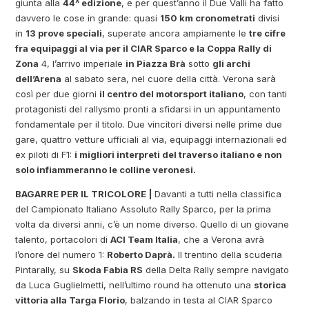
giunta alla
44^ edizione
, e per quest’anno il Due Valli ha fatto
davvero le cose in grande: quasi
150 km cronometrati
divisi
in
13 prove speciali
, superate ancora ampiamente le
tre cifre
fra equipaggi al via per il CIAR Sparco e la Coppa Rally di
Zona
4, l’arrivo imperiale
in Piazza Brà
sotto
gli archi
dell’Arena
al sabato sera, nel cuore della città. Verona sarà
così per due giorni
il centro del motorsport italiano
, con tanti
protagonisti del rallysmo pronti a sfidarsi in un appuntamento
fondamentale per il titolo. Due vincitori diversi nelle prime due
gare, quattro vetture ufficiali al via, equipaggi internazionali ed
ex piloti di F1:
i migliori interpreti del traverso italiano e non
solo infiammeranno le colline veronesi.
BAGARRE PER IL TRICOLORE |
Davanti a tutti nella classifica
del Campionato Italiano Assoluto Rally Sparco, per la prima
volta da diversi anni, c’è un nome diverso. Quello di un giovane
talento, portacolori di
ACI Team Italia
, che a Verona avrà
l’onore del numero 1:
Roberto Daprà.
Il trentino della scuderia
Pintarally, su
Skoda Fabia RS
della Delta Rally sempre navigato
da Luca Guglielmetti, nell’ultimo round ha ottenuto una
storica
vittoria alla Targa Florio
, balzando in testa al CIAR Sparco