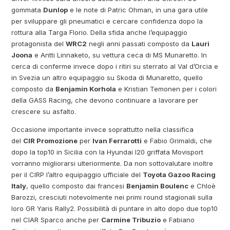
gommata
Dunlop
e le note di Patric Ohman, in una gara utile
per sviluppare gli pneumatici e cercare confidenza dopo la
rottura alla Targa Florio. Della sfida anche l’equipaggio
protagonista del
WRC2
negli anni passati composto da
Lauri
Joona
e Antti Linnaketo, su vettura ceca di MS Munaretto. In
cerca di conferme invece dopo i ritiri su sterrato al Val d’Orcia e
in Svezia un altro equipaggio su Skoda di Munaretto, quello
composto da
Benjamin Korhola
e Kristian Temonen per i colori
della GASS Racing, che devono continuare a lavorare per
crescere su asfalto.
Occasione importante invece soprattutto nella classifica
del
CIR Promozione
per
Ivan Ferrarotti
e Fabio Grimaldi, che
dopo la top10 in Sicilia con la Hyundai I20 griffata Movisport
vorranno migliorarsi ulteriormente. Da non sottovalutare inoltre
per il CIRP l’altro equipaggio ufficiale del
Toyota Gazoo Racing
Italy
, quello composto dai francesi
Benjamin Boulenc
e Chloè
Barozzi, cresciuti notevolmente nei primi round stagionali sulla
loro GR Yaris Rally2. Possibilità di puntare in alto dopo due top10
nel CIAR Sparco anche per
Carmine Tribuzio
e Fabiano