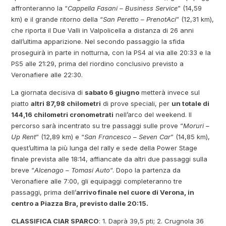
affronteranno la “
Cappella Fasani – Business Service
” (14,59
km) e il grande ritorno della “
San Peretto – PrenotAci
” (12,31 km),
che riporta il Due Valli in Valpolicella a distanza di 26 anni
dall’ultima apparizione. Nel secondo passaggio la sfida
proseguirà in parte in notturna, con la PS4 al via alle 20:33 e la
PS5 alle 21:29, prima del riordino conclusivo previsto a
Veronafiere alle 22:30.
La giornata decisiva di
sabato 6 giugno
metterà invece sul
piatto
altri 87,98 chilometri
di prove speciali, per
un totale di
144,16 chilometri cronometrati
nell’arco del weekend. Il
percorso sarà incentrato su tre passaggi sulle prove “
Moruri –
Up Rent
” (12,89 km) e “
San Francesco – Seven Car
” (14,85 km),
quest’ultima la più lunga del rally e sede della Power Stage
finale prevista alle 18:14, affiancate da altri due passaggi sulla
breve “
Alcenago – Tomasi Auto
“. Dopo la partenza da
Veronafiere alle 7:00, gli equipaggi completeranno tre
passaggi, prima dell’
arrivo finale nel cuore di Verona, in
centro a Piazza Bra, previsto dalle 20:15.
CLASSIFICA CIAR SPARCO
: 1. Daprà 39,5 pti; 2. Crugnola 36