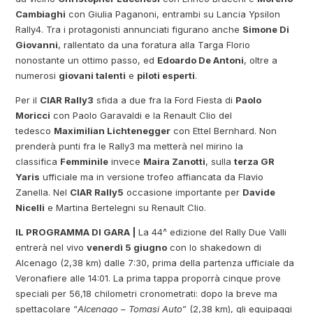
Cambiaghi
con Giulia Paganoni, entrambi su Lancia Ypsilon
Rally4. Tra i protagonisti annunciati figurano anche
Simone Di
Giovanni
, rallentato da una foratura alla Targa Florio
nonostante un ottimo passo, ed
Edoardo De Antoni
, oltre a
numerosi
giovani talenti
e
piloti esperti
.
Per il
CIAR Rally3
sfida a due fra la Ford Fiesta di
Paolo
Moricci
con Paolo Garavaldi e la Renault Clio del
tedesco
Maximilian Lichtenegger
con Ettel Bernhard. Non
prenderà punti fra le Rally3 ma metterà nel mirino la
classifica
Femminile
invece
Maira Zanotti
, sulla
terza GR
Yaris
ufficiale ma in versione trofeo affiancata da Flavio
Zanella. Nel
CIAR Rally5
occasione importante per
Davide
Nicelli
e Martina Bertelegni su Renault Clio.
IL PROGRAMMA DI GARA |
La 44^ edizione del Rally Due Valli
entrerà nel vivo
venerdì 5 giugno
con lo shakedown di
Alcenago (2,38 km) dalle 7:30, prima della partenza ufficiale da
Veronafiere alle 14:01. La prima tappa proporrà cinque prove
speciali per 56,18 chilometri cronometrati: dopo la breve ma
spettacolare “
Alcenago – Tomasi Auto
” (2,38 km), gli equipaggi