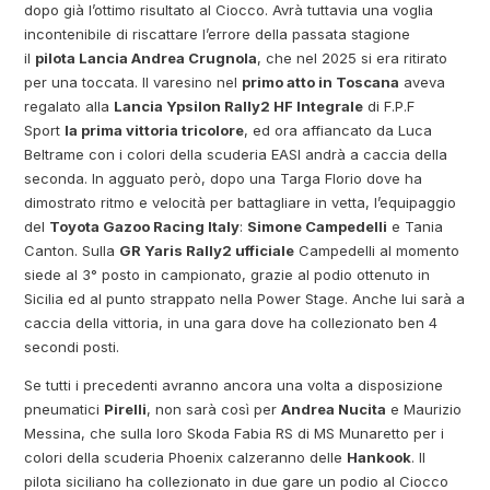
dopo già l’ottimo risultato al Ciocco. Avrà tuttavia una voglia
incontenibile di riscattare l’errore della passata stagione
il
pilota Lancia Andrea Crugnola
, che nel 2025 si era ritirato
per una toccata. Il varesino nel
primo atto in Toscana
aveva
regalato alla
Lancia Ypsilon Rally2 HF Integrale
di F.P.F
Sport
la prima vittoria tricolore
, ed ora affiancato da Luca
Beltrame con i colori della scuderia EASI andrà a caccia della
seconda. In agguato però, dopo una Targa Florio dove ha
dimostrato ritmo e velocità per battagliare in vetta, l’equipaggio
del
Toyota Gazoo Racing Italy
:
Simone Campedelli
e Tania
Canton. Sulla
GR Yaris Rally2 ufficiale
Campedelli al momento
siede al 3° posto in campionato, grazie al podio ottenuto in
Sicilia ed al punto strappato nella Power Stage. Anche lui sarà a
caccia della vittoria, in una gara dove ha collezionato ben 4
secondi posti.
Se tutti i precedenti avranno ancora una volta a disposizione
pneumatici
Pirelli
, non sarà così per
Andrea Nucita
e Maurizio
Messina, che sulla loro Skoda Fabia RS di MS Munaretto per i
colori della scuderia Phoenix calzeranno delle
Hankook
. Il
pilota siciliano ha collezionato in due gare un podio al Ciocco