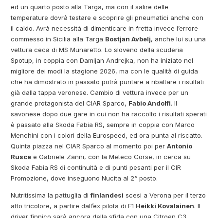
ed un quarto posto alla Targa, ma con il salire delle
temperature dovrà testare e scoprire gli pneumatici anche con
il caldo. Avrà necessità di dimenticare in fretta invece l’errore
commesso in Sicilia alla Targa
Bostjan Avbelj
, anche lui su una
vettura ceca di MS Munaretto. Lo sloveno della scuderia
Spotup, in coppia con Damijan Andrejka, non ha iniziato nel
migliore dei modi la stagione 2026, ma con le qualità di guida
che ha dimostrato in passato potrà puntare a ribaltare i risultati
già dalla tappa veronese. Cambio di vettura invece per un
grande protagonista del CIAR Sparco,
Fabio Andolfi
. Il
savonese dopo due gare in cui non ha raccolto i risultati sperati
è passato alla Skoda Fabia RS, sempre in coppia con Marco
Menchini con i colori della Eurospeed, ed ora punta al riscatto.
Quinta piazza nel CIAR Sparco al momento poi per
Antonio
Rusce
e Gabriele Zanni, con la Meteco Corse, in cerca su
Skoda Fabia RS di continuità e di punti pesanti per il CIR
Promozione, dove inseguono Nucita al 2° posto.
Nutritissima la pattuglia di
finlandesi
scesi a Verona per il terzo
atto tricolore, a partire dall’ex pilota di F1
Heikki Kovalainen
. Il
driver finnico sarà ancora della sfida con una Citroen C3