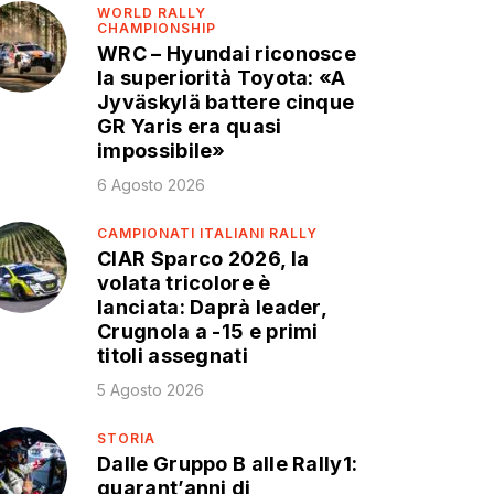
WORLD RALLY
CHAMPIONSHIP
WRC – Hyundai riconosce
la superiorità Toyota: «A
Jyväskylä battere cinque
GR Yaris era quasi
impossibile»
6 Agosto 2026
CAMPIONATI ITALIANI RALLY
CIAR Sparco 2026, la
volata tricolore è
lanciata: Daprà leader,
Crugnola a -15 e primi
titoli assegnati
5 Agosto 2026
STORIA
Dalle Gruppo B alle Rally1:
quarant’anni di