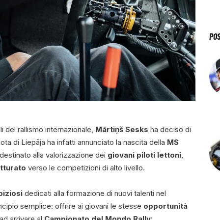
PO
li del rallismo internazionale,
Mārtiņš Sesks
ha deciso di
ota di Liepāja ha infatti annunciato la nascita della
MS
estinato alla valorizzazione dei
giovani piloti lettoni
,
tturato
verso le competizioni di alto livello.
iziosi
dedicati alla formazione di nuovi talenti nel
ncipio semplice: offrire ai giovani le stesse
opportunità
d arrivare al
Campionato del Mondo Rally
: