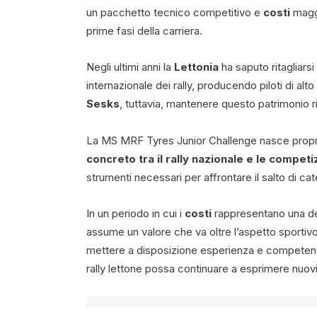
un pacchetto tecnico competitivo e
costi
magg
prime fasi della carriera.
Negli ultimi anni la
Lettonia
ha saputo ritagliars
internazionale dei rally, producendo piloti di alt
Sesks
, tuttavia, mantenere questo patrimonio 
La MS MRF Tyres Junior Challenge nasce propri
concreto tra il rally nazionale e le competi
strumenti necessari per affrontare il salto di cat
In un periodo in cui i
costi
rappresentano una d
assume un valore che va oltre l’aspetto sportivo.
mettere a disposizione esperienza e competenz
rally lettone possa continuare a esprimere nuov