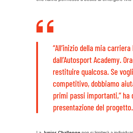
“All’inizio della mia carrie
dall’Autosport Academy. Ora
restituire qualcosa. Se vogl
competitivo, dobbiamo aiutar
primi passi importanti,” ha 
presentazione del progetto.
La
Junior Challenge
non si limiterà a individua