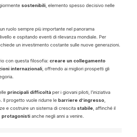
iormente
sostenibili
, elemento spesso decisivo nelle
i un ruolo sempre più importante nel panorama
o livello e ospitando eventi di rilevanza mondiale. Per
richiede un investimento costante sulle nuove generazioni.
o con questa filosofia:
creare un collegamento
zioni internazionali
, offrendo ai migliori prospetti gli
egoria.
elle
principali difficoltà
per i giovani piloti, l’iniziativa
 Il progetto vuole ridurre le
barriere d’ingresso
,
e e costruire un sistema di crescita
stabile
, affinché il
i
protagonisti
anche negli anni a venire.