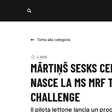
Torna alla categoria
2
MIN
MĀRTIŅŠ SESKS CE
NASCE LA MS MRF 
CHALLENGE
Il pilota lettone lancia un pro