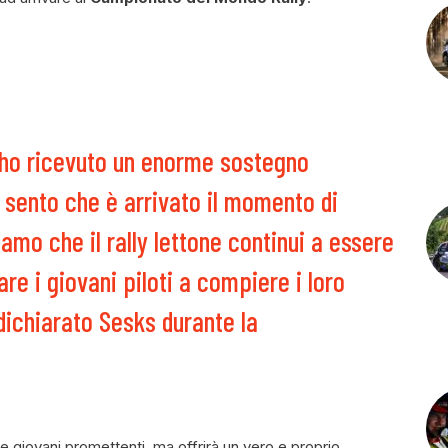
ra ho ricevuto un enorme sostegno
 sento che è arrivato il momento di
iamo che il rally lettone continui a essere
e i giovani piloti a compiere i loro
dichiarato Sesks durante la
re giovani promettenti, ma offrirà un vero e proprio