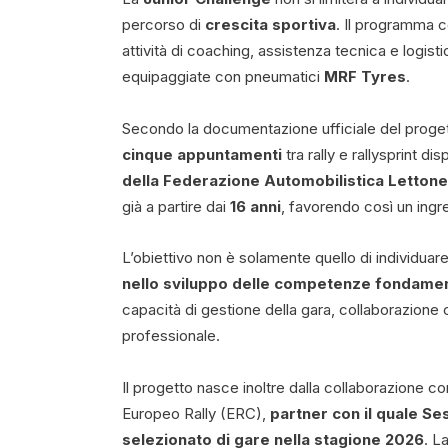
percorso di
crescita sportiva
. Il programma c
attività di coaching, assistenza tecnica e logisti
equipaggiate con pneumatici
MRF Tyres
.
Secondo la documentazione ufficiale del progett
cinque appuntamenti
tra rally e rallysprint dis
della Federazione Automobilistica Lettone
già a partire dai
16 anni
, favorendo così un ingr
L’obiettivo non è solamente quello di individuare 
nello sviluppo delle competenze fondament
capacità di gestione della gara, collaborazione c
professionale.
Il progetto nasce inoltre dalla collaborazione c
Europeo Rally (ERC),
partner con il quale S
selezionato di gare nella stagione 2026
. L