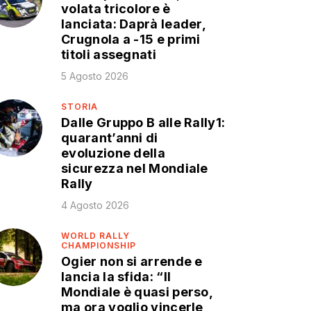
volata tricolore è
lanciata: Daprà leader,
Crugnola a -15 e primi
titoli assegnati
5 Agosto 2026
STORIA
Dalle Gruppo B alle Rally1:
quarant’anni di
evoluzione della
sicurezza nel Mondiale
Rally
4 Agosto 2026
WORLD RALLY
CHAMPIONSHIP
Ogier non si arrende e
lancia la sfida: “Il
Mondiale è quasi perso,
ma ora voglio vincerle