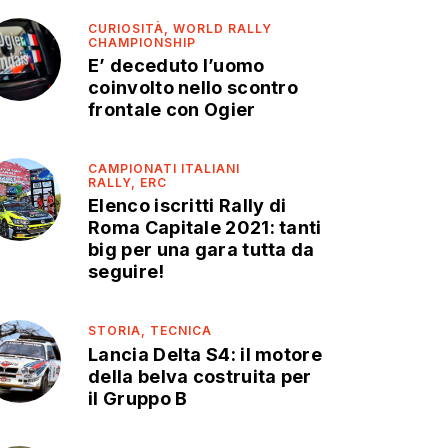
CURIOSITÀ,
WORLD RALLY
CHAMPIONSHIP
E’ deceduto l’uomo
coinvolto nello scontro
frontale con Ogier
CAMPIONATI ITALIANI
RALLY,
ERC
Elenco iscritti Rally di
Roma Capitale 2021: tanti
big per una gara tutta da
seguire!
STORIA,
TECNICA
Lancia Delta S4: il motore
della belva costruita per
il Gruppo B