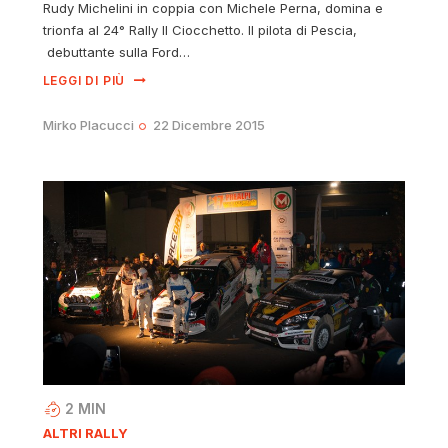
Rudy Michelini in coppia con Michele Perna, domina e
trionfa al 24° Rally Il Ciocchetto. Il pilota di Pescia,
debuttante sulla Ford…
LEGGI DI PIÙ
Mirko Placucci
22 Dicembre 2015
2
MIN
ALTRI RALLY