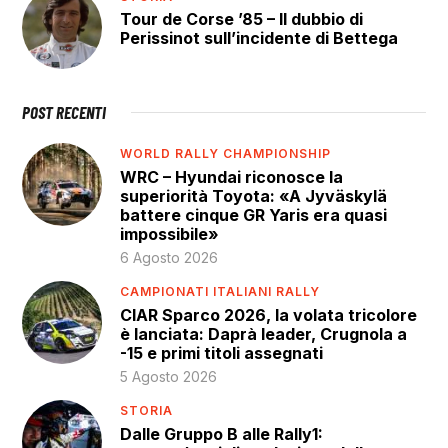
Tour de Corse ’85 – Il dubbio di
Perissinot sull’incidente di Bettega
POST RECENTI
WORLD RALLY CHAMPIONSHIP
WRC – Hyundai riconosce la
superiorità Toyota: «A Jyväskylä
battere cinque GR Yaris era quasi
impossibile»
6 Agosto 2026
CAMPIONATI ITALIANI RALLY
CIAR Sparco 2026, la volata tricolore
è lanciata: Daprà leader, Crugnola a
-15 e primi titoli assegnati
5 Agosto 2026
STORIA
Dalle Gruppo B alle Rally1: