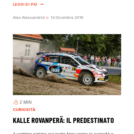
LEGGI DI PIÙ
Alex Alessandrini
14 Dicembre 2016
2
MIN
CURIOSITÀ
KALLE ROVANPERÄ: IL PREDESTINATO
A sentirne parlare era lecito farsi venire la curiosità e