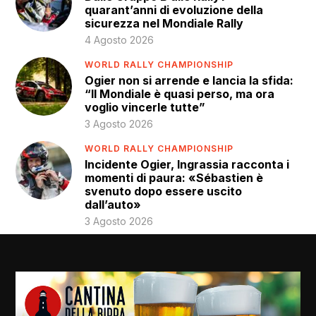
quarant’anni di evoluzione della
sicurezza nel Mondiale Rally
4 Agosto 2026
WORLD RALLY CHAMPIONSHIP
Ogier non si arrende e lancia la sfida:
“Il Mondiale è quasi perso, ma ora
voglio vincerle tutte”
3 Agosto 2026
WORLD RALLY CHAMPIONSHIP
Incidente Ogier, Ingrassia racconta i
momenti di paura: «Sébastien è
svenuto dopo essere uscito
dall’auto»
3 Agosto 2026