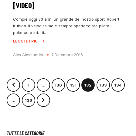
[VIDEO]
Compie oggi 33 anni un grande del nostro sport: Robert
Kubica. Il velocissimo e sempre spettacolare pilota
polacco è infatti…
LEGGI DI PIÙ
Alex Alessandrini
7 Dicembre 2016
1
…
130
131
132
133
134
>
…
136
TUTTE LE CATEGORIE