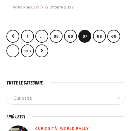
Mirko Placucci
12 Ottobre 2022
1
…
65
66
67
68
69
>
…
136
TUTTE LE CATEGORIE
I PIÙ LETTI
CURIOSITÀ,
WORLD RALLY