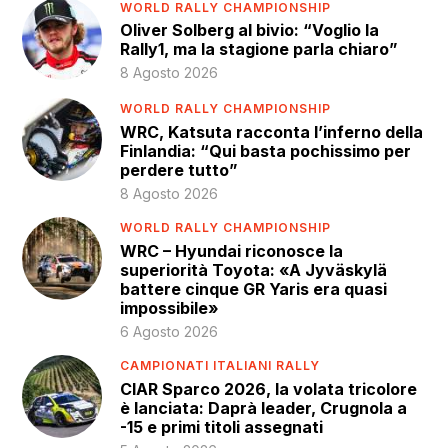
WORLD RALLY CHAMPIONSHIP
Oliver Solberg al bivio: “Voglio la
Rally1, ma la stagione parla chiaro”
8 Agosto 2026
WORLD RALLY CHAMPIONSHIP
WRC, Katsuta racconta l’inferno della
Finlandia: “Qui basta pochissimo per
perdere tutto”
8 Agosto 2026
WORLD RALLY CHAMPIONSHIP
WRC – Hyundai riconosce la
superiorità Toyota: «A Jyväskylä
battere cinque GR Yaris era quasi
impossibile»
6 Agosto 2026
CAMPIONATI ITALIANI RALLY
CIAR Sparco 2026, la volata tricolore
è lanciata: Daprà leader, Crugnola a
-15 e primi titoli assegnati