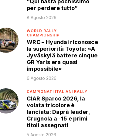
“Qui basta pochissimo
per perdere tutto”
8 Agosto 2026
WORLD RALLY
CHAMPIONSHIP
WRC – Hyundai riconosce
la superiorità Toyota: «A
Jyväskylä battere cinque
GR Yaris era quasi
impossibile»
6 Agosto 2026
CAMPIONATI ITALIANI RALLY
CIAR Sparco 2026, la
volata tricolore è
lanciata: Daprà leader,
Crugnola a -15 e primi
titoli assegnati
5 Agosto 2026