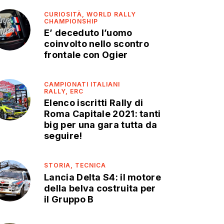
CURIOSITÀ,
WORLD RALLY
CHAMPIONSHIP
E’ deceduto l’uomo
coinvolto nello scontro
frontale con Ogier
CAMPIONATI ITALIANI
RALLY,
ERC
Elenco iscritti Rally di
Roma Capitale 2021: tanti
big per una gara tutta da
seguire!
STORIA,
TECNICA
Lancia Delta S4: il motore
della belva costruita per
il Gruppo B