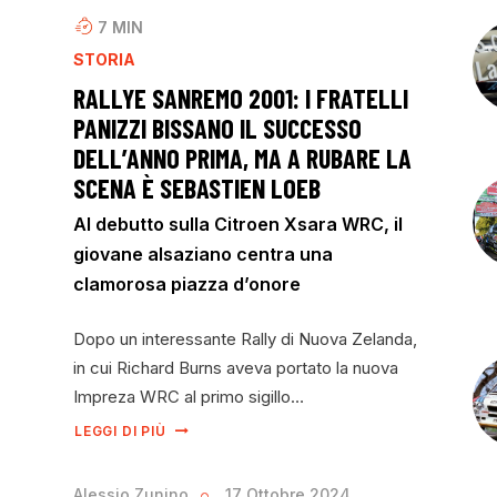
7
MIN
STORIA
RALLYE SANREMO 2001: I FRATELLI
PANIZZI BISSANO IL SUCCESSO
DELL’ANNO PRIMA, MA A RUBARE LA
SCENA È SEBASTIEN LOEB
Al debutto sulla Citroen Xsara WRC, il
giovane alsaziano centra una
clamorosa piazza d’onore
Dopo un interessante Rally di Nuova Zelanda,
in cui Richard Burns aveva portato la nuova
Impreza WRC al primo sigillo…
LEGGI DI PIÙ
Alessio Zunino
17 Ottobre 2024