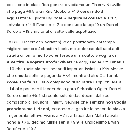
posizione in classifica generale vediamo un Thierry Neuville
che paga +6.5 e un Kris Meeke a +1.9
cercando di
agguantare
il pilota Hyundai. A seguire Mikkelsen a +11.7,
Latvala a +14.8 Evans a +17 e conclude la top 10 un Daniel
Sordo a +18.5 molto al di sotto delle aspettative.
La SS6 (Desert des Agriates) vede posizionato col tempo
migliore sempre Sebastien Loeb, molto deluso dall’uscita di
strada di ieri, e
molto volenteroso di riscatto e voglia di
divertirsi e soprattutto far divertire
oggi, segue Ott Tanak a
+1.0 che racimola così secondi importantissimi su Kris Meeke
che chiude settimo pagando +7.4, mentre dietro Ott Tanak
come una faina
il suo compagno di squadra Lappi chiude a
+1.4 alla pari con il leader della gara Sebastien Ogier. Daniel
Sordo quinto +5.4 staccato solo di due decimi dal suo
compagno di squadra Thierry Neuville che
sembra non voglia
prendere molti rischi
, cercando di gestire la seconda piazza
in generale, ottavo Evans a +7.5, a fatica Jari-Matti Latvala
nono a +7.6, decimo Mikkelsen a +9.9 e undicesimo Bryan
Bouffier a +10.3.