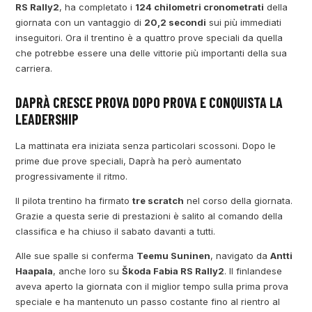
RS Rally2
, ha completato i
124 chilometri cronometrati
della
giornata con un vantaggio di
20,2 secondi
sui più immediati
inseguitori. Ora il trentino è a quattro prove speciali da quella
che potrebbe essere una delle vittorie più importanti della sua
carriera.
DAPRÀ CRESCE PROVA DOPO PROVA E CONQUISTA LA
LEADERSHIP
La mattinata era iniziata senza particolari scossoni. Dopo le
prime due prove speciali, Daprà ha però aumentato
progressivamente il ritmo.
Il pilota trentino ha firmato
tre scratch
nel corso della giornata.
Grazie a questa serie di prestazioni è salito al comando della
classifica e ha chiuso il sabato davanti a tutti.
Alle sue spalle si conferma
Teemu Suninen
, navigato da
Antti
Haapala
, anche loro su
Škoda Fabia RS Rally2
. Il finlandese
aveva aperto la giornata con il miglior tempo sulla prima prova
speciale e ha mantenuto un passo costante fino al rientro al