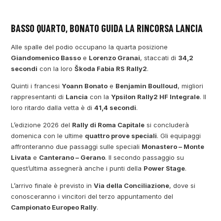
BASSO QUARTO, BONATO GUIDA LA RINCORSA LANCIA
Alle spalle del podio occupano la quarta posizione
Giandomenico Basso
e
Lorenzo Granai
, staccati di
34,2
secondi
con la loro
Škoda Fabia RS Rally2
.
Quinti i francesi
Yoann Bonato
e
Benjamin Boulloud
, migliori
rappresentanti di
Lancia
con la
Ypsilon Rally2 HF Integrale
. Il
loro ritardo dalla vetta è di
41,4 secondi
.
L’edizione 2026 del
Rally di Roma Capitale
si concluderà
domenica con le ultime
quattro prove speciali
. Gli equipaggi
affronteranno due passaggi sulle speciali
Monastero – Monte
Livata
e
Canterano – Gerano
. Il secondo passaggio su
quest’ultima assegnerà anche i punti della
Power Stage
.
L’arrivo finale è previsto in
Via della Conciliazione
, dove si
conosceranno i vincitori del terzo appuntamento del
Campionato Europeo Rally
.