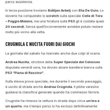
parco assistenza.
In terza posizione troviamo
Boštjan Avbelj
con
Elia De Guio
. Lo
sloveno ha conquistato lo
scratch
sulla speciale
Colle di Tora
– Poggio Moiano
, ma una foratura sulla
PS3
gli è costata quasi
20 secondi
. Senza quell’inconveniente avrebbe potuto restare
molto più vicino alla vetta.
CRUGNOLA E NUCITA FUORI DAI GIOCHI
La giornata del sabato ha riservato anche due colpi di scena.
Andrea Nucita
, vincitore della
Super Speciale del Colosseo
disputata venerdì sera, ha dovuto alzare bandiera bianca sulla
PS3 “Piana di Rascino”
.
Sulla stessa prova speciale, ma durante il secondo passaggio,
è uscito di strada anche
Andrea Crugnola
. Il pilota varesino
guidava la classifica generale quando ha commesso l’errore.
Crugnola ha rimesso la vettura in strada dopo circa
un’ora e
un quarto
, ma il tempo perso lo ha escluso definitivamente