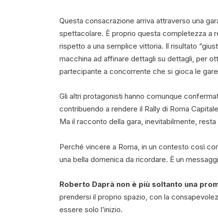
Questa consacrazione arriva attraverso una gara
spettacolare. È proprio questa completezza a re
rispetto a una semplice vittoria. Il risultato “giu
macchina ad affinare dettagli su dettagli, per ot
partecipante a concorrente che si gioca le gare
Gli altri protagonisti hanno comunque confermato 
contribuendo a rendere il Rally di Roma Capitale
Ma il racconto della gara, inevitabilmente, resta
Perché vincere a Roma, in un contesto così com
una bella domenica da ricordare. È un messaggio
Roberto Daprà non è più soltanto una prome
prendersi il proprio spazio, con la consapevole
essere solo l’inizio.