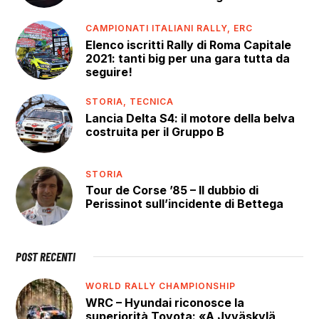
CAMPIONATI ITALIANI RALLY,
ERC
Elenco iscritti Rally di Roma Capitale
2021: tanti big per una gara tutta da
seguire!
STORIA,
TECNICA
Lancia Delta S4: il motore della belva
costruita per il Gruppo B
STORIA
Tour de Corse ’85 – Il dubbio di
Perissinot sull’incidente di Bettega
POST RECENTI
WORLD RALLY CHAMPIONSHIP
WRC – Hyundai riconosce la
superiorità Toyota: «A Jyväskylä