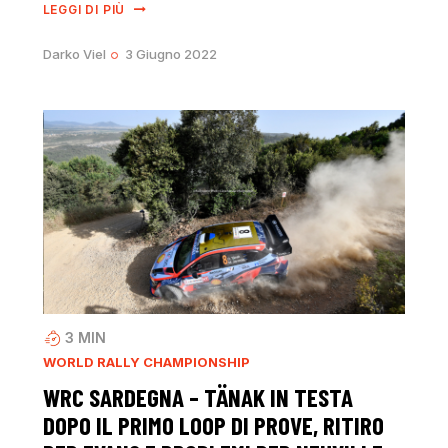
LEGGI DI PIÙ
Darko Viel
3 Giugno 2022
3
MIN
WORLD RALLY CHAMPIONSHIP
WRC SARDEGNA – TÄNAK IN TESTA
DOPO IL PRIMO LOOP DI PROVE, RITIRO