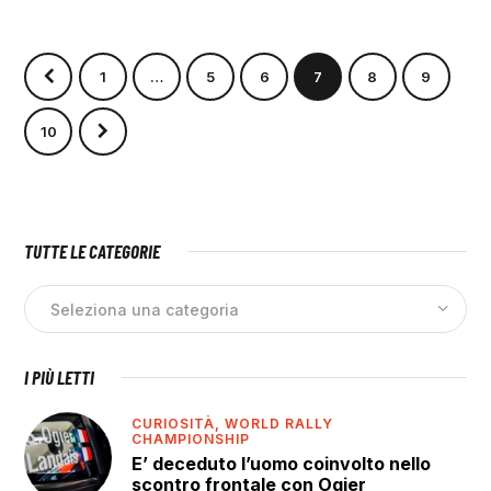
1
…
5
6
7
8
9
10
TUTTE LE CATEGORIE
I PIÙ LETTI
CURIOSITÀ,
WORLD RALLY
CHAMPIONSHIP
E’ deceduto l’uomo coinvolto nello
scontro frontale con Ogier