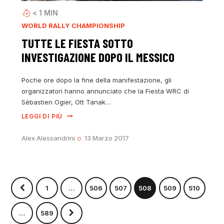
< 1
MIN
WORLD RALLY CHAMPIONSHIP
TUTTE LE FIESTA SOTTO
INVESTIGAZIONE DOPO IL MESSICO
Poche ore dopo la fine della manifestazione, gli
organizzatori hanno annunciato che la Fiesta WRC di
Sébastien Ogier, Ott Tanak…
LEGGI DI PIÙ
Alex Alessandrini
13 Marzo 2017
1
…
506
507
508
509
510
>
…
589