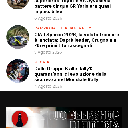
superiorità Toyota: «A Jyväskylä
battere cinque GR Yaris era quasi
impossibile»
6 Agosto 2026
CAMPIONATI ITALIANI RALLY
CIAR Sparco 2026, la volata tricolore
è lanciata: Daprà leader, Crugnola a
-15 e primi titoli assegnati
5 Agosto 2026
STORIA
Dalle Gruppo B alle Rally1:
quarant’anni di evoluzione della
sicurezza nel Mondiale Rally
4 Agosto 2026