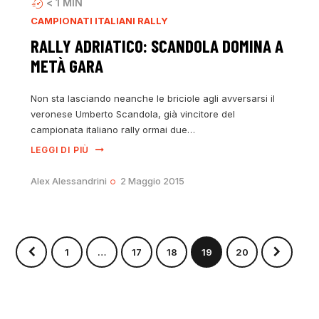
< 1
MIN
CAMPIONATI ITALIANI RALLY
RALLY ADRIATICO: SCANDOLA DOMINA A
METÀ GARA
Non sta lasciando neanche le briciole agli avversarsi il
veronese Umberto Scandola, già vincitore del
campionata italiano rally ormai due…
LEGGI DI PIÙ
Alex Alessandrini
2 Maggio 2015
1
…
17
18
19
>
20