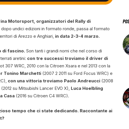
PO
rina Motorsport, organizzatori del Rally di
a, dopo undici edizioni in formato ronde, passa al formato
erritori di Arezzo e Anghiari,
in data 2-3-4 marzo.
o di fascino.
Son tanti i grandi nomi che nel corso di
errati aretini:
con tre successi troviamo il driver di
t 307 WRC, 2010 con la Citroen Xsara e nel 2013 con la
er Tonino Marchetti
(2007 2 2011 su Ford Focus WRC) e
RC),
con una vittoria troviamo Paolo Andreucci
(2008
(2012 su Mitsubishi Lancer EVO X),
Luca Hoelbling
la Casa
(2016 su Citroen C4 WRC).
rezioso tempo che ci state dedicando. Raccontante ai
rt?