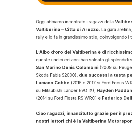
Oggi abbiamo incontrato i ragazzi della
Valtibe
Valtiberina – Città di Arezzo
. La gara aretin
rally e lo fa in grandissimo stile, coinvolgendo i t
L’Albo d’oro del Valtiberina è di ricchissim
queste undici edizioni han solcato gli splendidi st
San Marino Denis Colombini
(2009 su Peugeo
Skoda Fabia S2000),
due successi a testa p
Luciano Cobbe
(2015 e 2017 si Ford Focus W
su Mitsubishi Lancer EVO IX),
Hayden Paddon
(2014 su Ford Fiesta RS WRC) e
Federico Del
Ciao ragazzi, innanzitutto grazie per il p
nostri lettori chi è la Valtiberina Motorspo