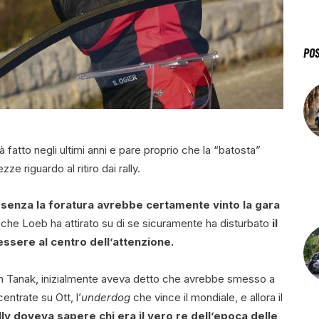
PO
 fatto negli ultimi anni e pare proprio che la “batosta”
e riguardo al ritiro dai rally.
:
senza la foratura avrebbe certamente vinto la gara
e che Loeb ha attirato su di se sicuramente ha disturbato
il
essere al centro dell’attenzione.
on Tanak, inizialmente aveva detto che avrebbe smesso a
entrate su Ott, l’
underdog
che vince il mondiale, e allora il
lly doveva sapere chi era il vero re dell’epoca delle