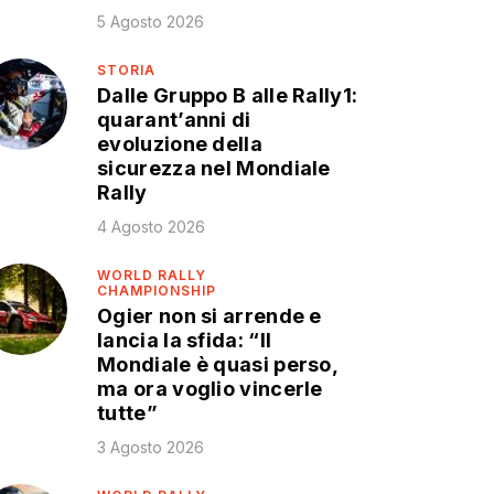
5 Agosto 2026
STORIA
Dalle Gruppo B alle Rally1:
quarant’anni di
evoluzione della
sicurezza nel Mondiale
Rally
4 Agosto 2026
WORLD RALLY
CHAMPIONSHIP
Ogier non si arrende e
lancia la sfida: “Il
Mondiale è quasi perso,
ma ora voglio vincerle
tutte”
3 Agosto 2026