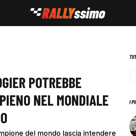
TUT
OGIER POTREBBE
PIENO NEL MONDIALE
I P
NO
 campione del mondo lascia intendere