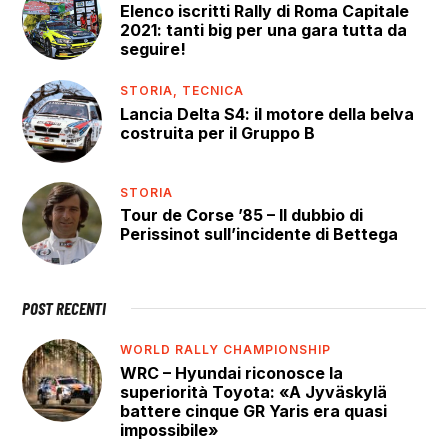
Elenco iscritti Rally di Roma Capitale
2021: tanti big per una gara tutta da
seguire!
STORIA,
TECNICA
Lancia Delta S4: il motore della belva
costruita per il Gruppo B
STORIA
Tour de Corse ’85 – Il dubbio di
Perissinot sull’incidente di Bettega
POST RECENTI
WORLD RALLY CHAMPIONSHIP
WRC – Hyundai riconosce la
superiorità Toyota: «A Jyväskylä
battere cinque GR Yaris era quasi
impossibile»