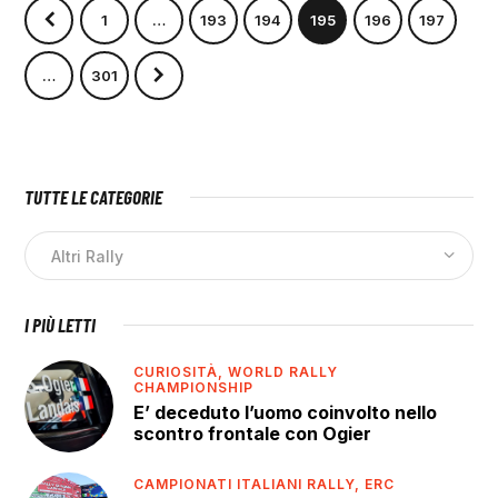
1
…
193
194
195
196
197
>
…
301
TUTTE LE CATEGORIE
I PIÙ LETTI
CURIOSITÀ,
WORLD RALLY
CHAMPIONSHIP
E’ deceduto l’uomo coinvolto nello
scontro frontale con Ogier
CAMPIONATI ITALIANI RALLY,
ERC