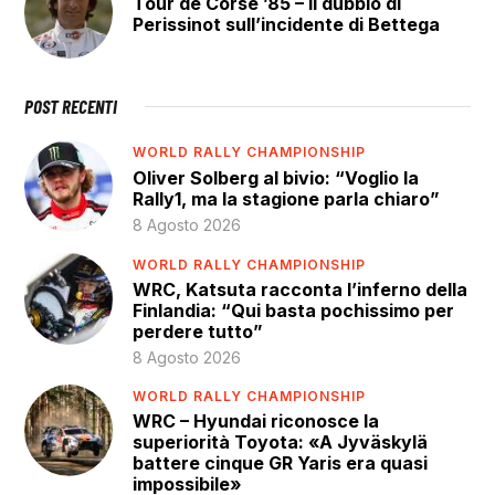
Tour de Corse ’85 – Il dubbio di
Perissinot sull’incidente di Bettega
POST RECENTI
WORLD RALLY CHAMPIONSHIP
Oliver Solberg al bivio: “Voglio la
Rally1, ma la stagione parla chiaro”
8 Agosto 2026
WORLD RALLY CHAMPIONSHIP
WRC, Katsuta racconta l’inferno della
Finlandia: “Qui basta pochissimo per
perdere tutto”
8 Agosto 2026
WORLD RALLY CHAMPIONSHIP
WRC – Hyundai riconosce la
superiorità Toyota: «A Jyväskylä
battere cinque GR Yaris era quasi
impossibile»