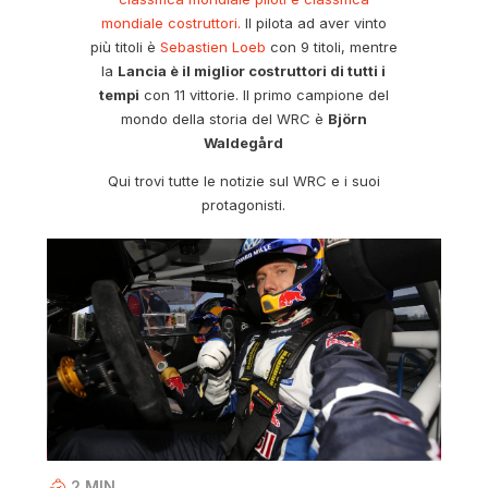
mondiale costruttori.
Il pilota ad aver vinto
più titoli è
Sebastien Loeb
con 9 titoli, mentre
la
Lancia è il miglior costruttori di tutti i
tempi
con 11 vittorie. Il primo campione del
mondo della storia del WRC è
Björn
Waldegård
Qui trovi tutte le notizie sul WRC e i suoi
protagonisti.
2
MIN