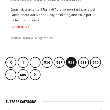
Quasi sicuramente il Rally di Polonia non farà parte del
Campionato del Mondo Rally nella stagione 2017 per
motivi di sicurezza.
LEGGI DI PIÙ
Matteo Deriu
4 Agosto 2016
1
…
536
537
538
539
540
>
…
589
TUTTE LE CATEGORIE