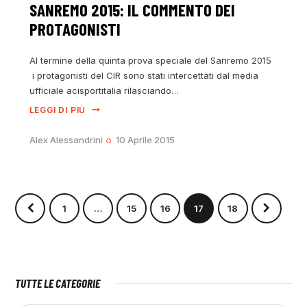
SANREMO 2015: IL COMMENTO DEI
PROTAGONISTI
Al termine della quinta prova speciale del Sanremo 2015
i protagonisti del CIR sono stati intercettati dal media
ufficiale acisportitalia rilasciando…
LEGGI DI PIÙ
Alex Alessandrini
10 Aprile 2015
1
…
15
16
17
>
18
TUTTE LE CATEGORIE