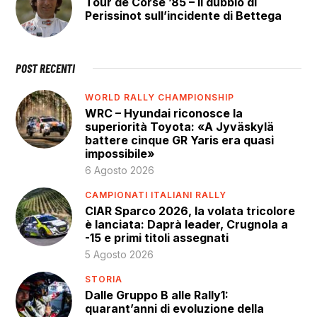
Tour de Corse ’85 – Il dubbio di
Perissinot sull’incidente di Bettega
POST RECENTI
WORLD RALLY CHAMPIONSHIP
WRC – Hyundai riconosce la
superiorità Toyota: «A Jyväskylä
battere cinque GR Yaris era quasi
impossibile»
6 Agosto 2026
CAMPIONATI ITALIANI RALLY
CIAR Sparco 2026, la volata tricolore
è lanciata: Daprà leader, Crugnola a
-15 e primi titoli assegnati
5 Agosto 2026
STORIA
Dalle Gruppo B alle Rally1:
quarant’anni di evoluzione della