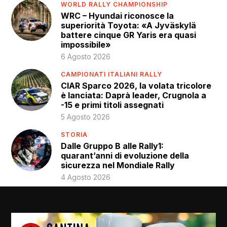
WORLD RALLY CHAMPIONSHIP
WRC – Hyundai riconosce la
superiorità Toyota: «A Jyväskylä
battere cinque GR Yaris era quasi
impossibile»
6 Agosto 2026
CAMPIONATI ITALIANI RALLY
CIAR Sparco 2026, la volata tricolore
è lanciata: Daprà leader, Crugnola a
-15 e primi titoli assegnati
5 Agosto 2026
STORIA
Dalle Gruppo B alle Rally1:
quarant’anni di evoluzione della
sicurezza nel Mondiale Rally
4 Agosto 2026