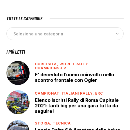
TUTTE LE CATEGORIE
I PIÙ LETTI
CURIOSITÀ,
WORLD RALLY
CHAMPIONSHIP
E’ deceduto l’uomo coinvolto nello
scontro frontale con Ogier
CAMPIONATI ITALIANI RALLY,
ERC
Elenco iscritti Rally di Roma Capitale
2021: tanti big per una gara tutta da
seguire!
STORIA,
TECNICA
Lancia Delta S4: il motore della belva