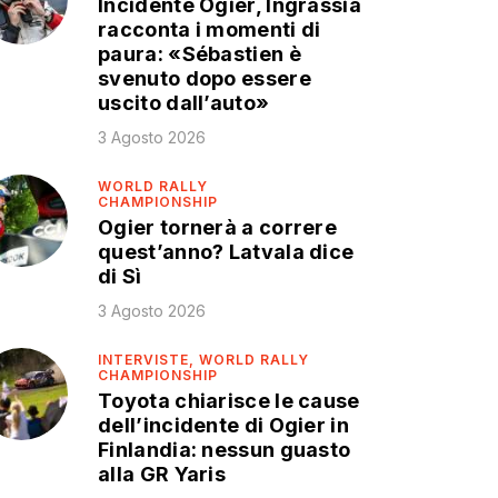
Incidente Ogier, Ingrassia
racconta i momenti di
paura: «Sébastien è
svenuto dopo essere
uscito dall’auto»
3 Agosto 2026
WORLD RALLY
CHAMPIONSHIP
Ogier tornerà a correre
quest’anno? Latvala dice
di Sì
3 Agosto 2026
INTERVISTE,
WORLD RALLY
CHAMPIONSHIP
Toyota chiarisce le cause
dell’incidente di Ogier in
Finlandia: nessun guasto
alla GR Yaris