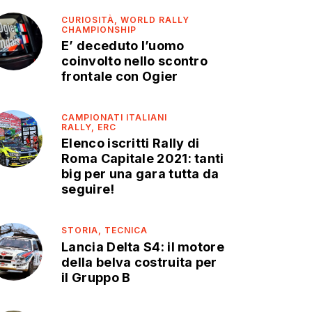
CURIOSITÀ,
WORLD RALLY
CHAMPIONSHIP
E’ deceduto l’uomo
coinvolto nello scontro
frontale con Ogier
CAMPIONATI ITALIANI
RALLY,
ERC
Elenco iscritti Rally di
Roma Capitale 2021: tanti
big per una gara tutta da
seguire!
STORIA,
TECNICA
Lancia Delta S4: il motore
della belva costruita per
il Gruppo B