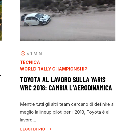
< 1
MIN
TECNICA
WORLD RALLY CHAMPIONSHIP
L
TOYOTA AL LAVORO SULLA YARIS
WRC 2018: CAMBIA L’AERODINAMICA
Mentre tutti gli altri team cercano di definire al
e
meglio la lineup piloti per il 2018, Toyota è al
lavoro…
LEGGI DI PIÙ