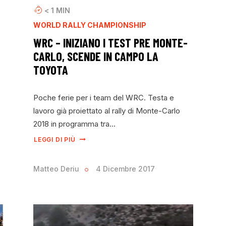
< 1
MIN
WORLD RALLY CHAMPIONSHIP
WRC – INIZIANO I TEST PRE MONTE-
CARLO, SCENDE IN CAMPO LA
TOYOTA
Poche ferie per i team del WRC. Testa e
lavoro già proiettato al rally di Monte-Carlo
2018 in programma tra…
LEGGI DI PIÙ
Matteo Deriu
4 Dicembre 2017