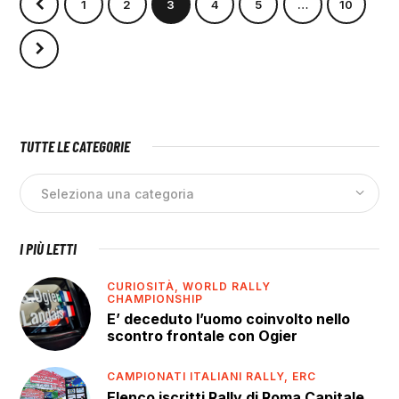
1
2
3
4
5
…
10
TUTTE LE CATEGORIE
I PIÙ LETTI
CURIOSITÀ,
WORLD RALLY
CHAMPIONSHIP
E’ deceduto l’uomo coinvolto nello
scontro frontale con Ogier
CAMPIONATI ITALIANI RALLY,
ERC
Elenco iscritti Rally di Roma Capitale