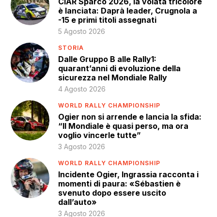
CIAR Sparco 2026, la volata tricolore
è lanciata: Daprà leader, Crugnola a
-15 e primi titoli assegnati
5 Agosto 2026
STORIA
Dalle Gruppo B alle Rally1:
quarant’anni di evoluzione della
sicurezza nel Mondiale Rally
4 Agosto 2026
WORLD RALLY CHAMPIONSHIP
Ogier non si arrende e lancia la sfida:
“Il Mondiale è quasi perso, ma ora
voglio vincerle tutte”
3 Agosto 2026
WORLD RALLY CHAMPIONSHIP
Incidente Ogier, Ingrassia racconta i
momenti di paura: «Sébastien è
svenuto dopo essere uscito
dall’auto»
3 Agosto 2026