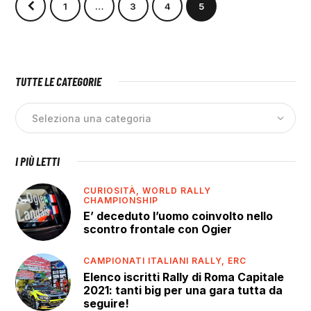
1
…
3
4
5
TUTTE LE CATEGORIE
I PIÙ LETTI
CURIOSITÀ,
WORLD RALLY
CHAMPIONSHIP
E’ deceduto l’uomo coinvolto nello
scontro frontale con Ogier
CAMPIONATI ITALIANI RALLY,
ERC
Elenco iscritti Rally di Roma Capitale
2021: tanti big per una gara tutta da
seguire!