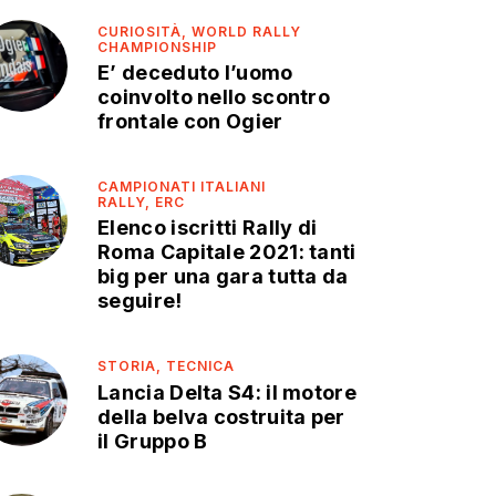
CURIOSITÀ,
WORLD RALLY
CHAMPIONSHIP
E’ deceduto l’uomo
coinvolto nello scontro
frontale con Ogier
CAMPIONATI ITALIANI
RALLY,
ERC
Elenco iscritti Rally di
Roma Capitale 2021: tanti
big per una gara tutta da
seguire!
STORIA,
TECNICA
Lancia Delta S4: il motore
della belva costruita per
il Gruppo B