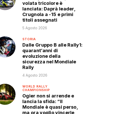
volata tricolore è
lanciata: Daprà leader,
Crugnola a -15 e primi
titoli assegnati
5 Agosto 2026
STORIA
Dalle Gruppo B alle Rally1:
quarant’anni di
evoluzione della
sicurezza nel Mondiale
Rally
4 Agosto 2026
WORLD RALLY
CHAMPIONSHIP
Ogier non si arrende e
lancia la sfida: “Il
Mondiale è quasi perso,
ma ora voglio vincerle