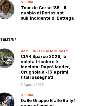
STORIA
Tour de Corse ’85 – Il
dubbio di Perissinot
sull’incidente di Bettega
ST RECENTI
CAMPIONATI ITALIANI RALLY
CIAR Sparco 2026, la
volata tricolore è
lanciata: Daprà leader,
Crugnola a -15 e primi
titoli assegnati
5 Agosto 2026
STORIA
Dalle Gruppo B alle Rally1:
quarant’anni di