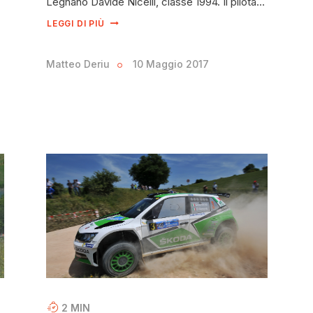
Legnano Davide Nicelli, classe 1994. Il pilota…
LEGGI DI PIÙ
Matteo Deriu
10 Maggio 2017
2
MIN