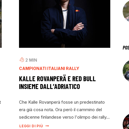
PO
2
MIN
CAMPIONATI ITALIANI RALLY
KALLE ROVANPERÄ E RED BULL
INSIEME DALL’ADRIATICO
t
Che Kalle Rovanperä fosse un predestinato
era già cosa nota. Ora però il cammino del
sedicenne finlandese verso l'olimpo dei rally…
LEGGI DI PIÙ