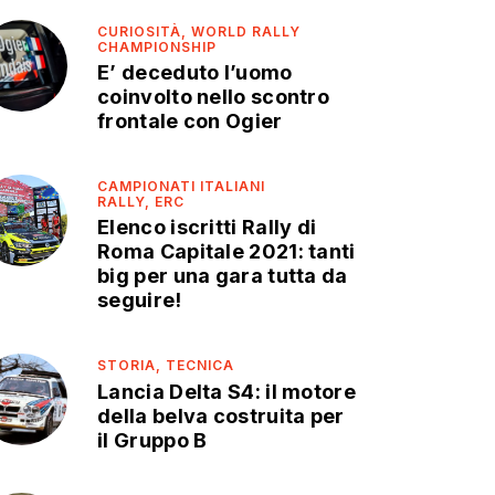
CURIOSITÀ,
WORLD RALLY
CHAMPIONSHIP
E’ deceduto l’uomo
coinvolto nello scontro
frontale con Ogier
CAMPIONATI ITALIANI
RALLY,
ERC
Elenco iscritti Rally di
Roma Capitale 2021: tanti
big per una gara tutta da
seguire!
STORIA,
TECNICA
Lancia Delta S4: il motore
della belva costruita per
il Gruppo B