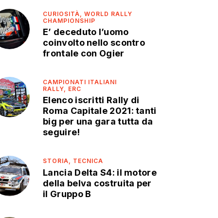
CURIOSITÀ,
WORLD RALLY
CHAMPIONSHIP
E’ deceduto l’uomo
coinvolto nello scontro
frontale con Ogier
CAMPIONATI ITALIANI
RALLY,
ERC
Elenco iscritti Rally di
Roma Capitale 2021: tanti
big per una gara tutta da
seguire!
STORIA,
TECNICA
Lancia Delta S4: il motore
della belva costruita per
il Gruppo B