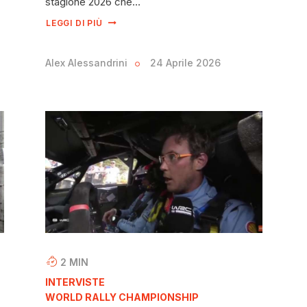
stagione 2026 che…
LEGGI DI PIÙ
Alex Alessandrini
24 Aprile 2026
2
MIN
INTERVISTE
WORLD RALLY CHAMPIONSHIP