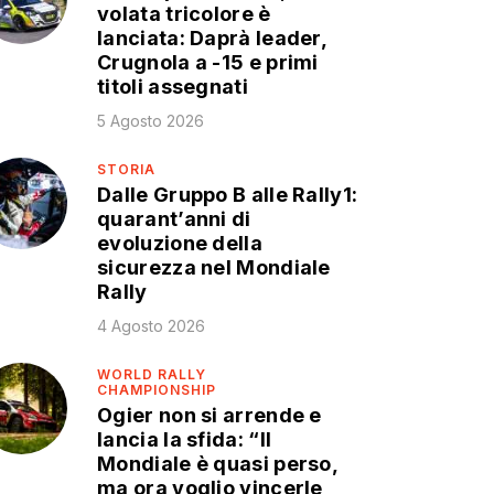
volata tricolore è
lanciata: Daprà leader,
Crugnola a -15 e primi
titoli assegnati
5 Agosto 2026
STORIA
Dalle Gruppo B alle Rally1:
quarant’anni di
evoluzione della
sicurezza nel Mondiale
Rally
4 Agosto 2026
WORLD RALLY
CHAMPIONSHIP
Ogier non si arrende e
lancia la sfida: “Il
Mondiale è quasi perso,
ma ora voglio vincerle