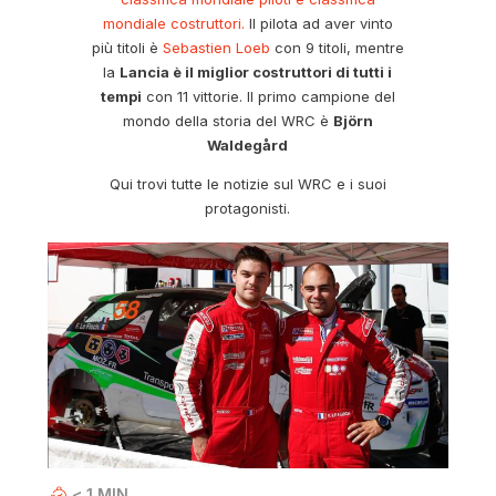
mondiale costruttori.
Il pilota ad aver vinto
più titoli è
Sebastien Loeb
con 9 titoli, mentre
la
Lancia è il miglior costruttori di tutti i
tempi
con 11 vittorie. Il primo campione del
mondo della storia del WRC è
Björn
Waldegård
Qui trovi tutte le notizie sul WRC e i suoi
protagonisti.
< 1
MIN