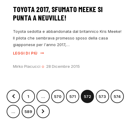
TOYOTA 2017, SFUMATO MEEKE SI
PUNTA A NEUVILLE!
Toyota sedotta e abbandonata dal britannico Kris Meeke!
Il pilota che sembrava promesso sposo della casa
giapponese per l'anno 2017,…
LEGGI DI PIÙ
Mirko Placucci
28 Dicembre 2015
1
…
570
571
572
573
574
>
…
589