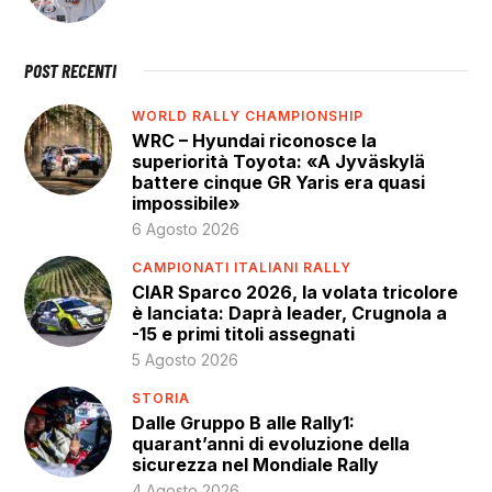
POST RECENTI
WORLD RALLY CHAMPIONSHIP
WRC – Hyundai riconosce la
superiorità Toyota: «A Jyväskylä
battere cinque GR Yaris era quasi
impossibile»
6 Agosto 2026
CAMPIONATI ITALIANI RALLY
CIAR Sparco 2026, la volata tricolore
è lanciata: Daprà leader, Crugnola a
-15 e primi titoli assegnati
5 Agosto 2026
STORIA
Dalle Gruppo B alle Rally1:
quarant’anni di evoluzione della
sicurezza nel Mondiale Rally
4 Agosto 2026