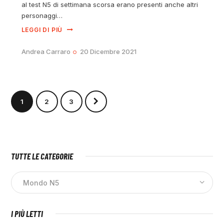
al test N5 di settimana scorsa erano presenti anche altri
personaggi…
LEGGI DI PIÙ
Andrea Carraro
20 Dicembre 2021
1
>
2
3
TUTTE LE CATEGORIE
I PIÙ LETTI