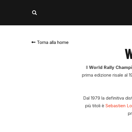
Torna alla home
W
Il
World Rally Champ
prima edizione risale al
Dal 1979 la definitiva dis
più titoli è
Sebastien L
p