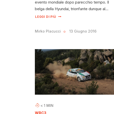
evento mondiale dopo parecchio tempo. Il
belga della Hyundai, trionfante dunque al…
LEGGI DI PIÙ
Mirko Placucci
13 Giugno 2016
< 1
MIN
WRC3