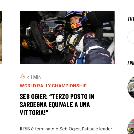
TUT
I P
< 1
MIN
WORLD RALLY CHAMPIONSHIP
SEB OGIER: “TERZO POSTO IN
SARDEGNA EQUIVALE A UNA
VITTORIA!”
Il RIS è terminato e Seb Ogier, l'attuale leader