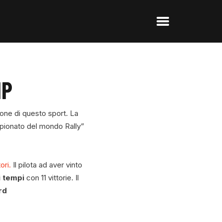
IP
one di questo sport. La
mpionato del mondo Rally”
ori.
Il pilota ad aver vinto
 i tempi
con 11 vittorie. Il
rd