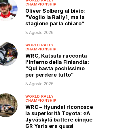
WORLD RALLY
CHAMPIONSHIP
Oliver Solberg al bivio:
“Voglio la Rally1, ma la
stagione parla chiaro”
8 Agosto 2026
WORLD RALLY
CHAMPIONSHIP
WRC, Katsuta racconta
l’inferno della Finlandia:
“Qui basta pochissimo
per perdere tutto”
8 Agosto 2026
WORLD RALLY
CHAMPIONSHIP
WRC – Hyundai riconosce
la superiorità Toyota: «A
Jyväskylä battere cinque
GR Yaris era quasi