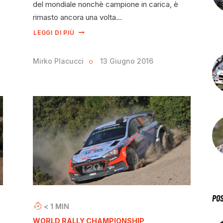
del mondiale nonchè campione in carica, è
rimasto ancora una volta…
LEGGI DI PIÙ
Mirko Placucci
13 Giugno 2016
PO
< 1
MIN
WORLD RALLY CHAMPIONSHIP