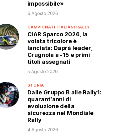
impossibile»
6 Agosto 2026
CAMPIONATI ITALIANI RALLY
CIAR Sparco 2026, la
volata tricolore è
lanciata: Daprà leader,
Crugnola a -15 e primi
titoli assegnati
5 Agosto 2026
STORIA
Dalle Gruppo B alle Rally1:
quarant’anni di
evoluzione della
sicurezza nel Mondiale
Rally
4 Agosto 2026