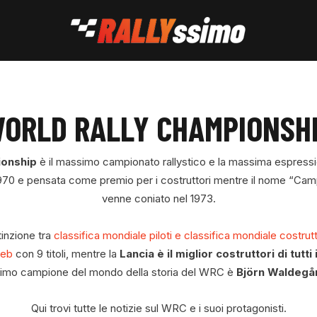
ORLD RALLY CHAMPIONSH
ionship
è il massimo campionato rallystico e la massima espressi
 1970 e pensata come premio per i costruttori mentre il nome “Ca
venne coniato nel 1973.
tinzione tra
classifica mondiale piloti e classifica mondiale costrutt
oeb
con 9 titoli, mentre la
Lancia è il miglior costruttori di tutti
rimo campione del mondo della storia del WRC è
Björn Waldegå
Qui trovi tutte le notizie sul WRC e i suoi protagonisti.